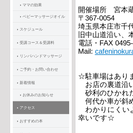
ママの効果
開催場所
宮本
ベビーマッサージオイル
〒367-0054
埼玉県本庄市千代田
スケジュール
旧中山道沿い、
電話・FAX 0495-2
受講コース＆受講料
Mail:
cafeninoku
リンパハンドマッサージ
ご予約・お問い合わせ
☆駐車場はあり
新着情報
お店の裏道沿い
砂利のひかれ
お休みのお知らせ
何代か車が斜め
アクセス
わかりにくいよ
幸いです☆
おすすめの本