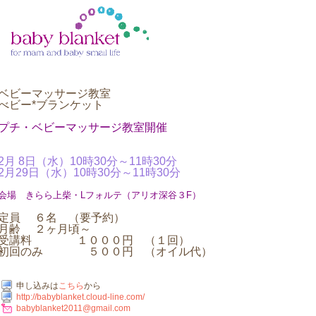
ベビーマッサージ教室
べビー*ブランケット
プチ・ベビーマッサージ教室開催
2月 8日（水）10時30分～11時30分
2月29日（水）10時30分～11時30分
会場 きらら上柴・Lフォルテ（アリオ深谷３F）
定員 ６名 （要予約）
月齢 ２ヶ月頃～
受講料 １０００円 （１回）
初回のみ ５００円 （オイル代）
申し込みは
こちら
から
http://babyblanket.cloud-line.com/
babyblanket2011@gmail.com