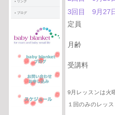
リンク
3回目 9月27
ブログ
定員 3名
月齢 ２
受講料 ５
２０００
9月レッスンは火
１回のみのレッス