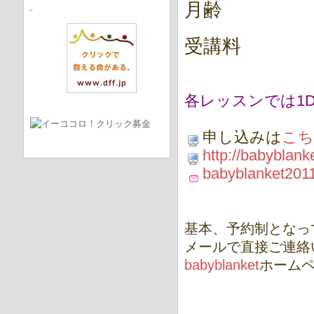
月齢 ２
受講料 ５
各レッスンでは1
申し込みは
こち
http://babybla
babyblanket201
基本、予約制となっ
メールで直接ご連絡
babyblanket
ホーム