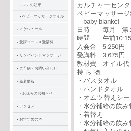
カルチャーセンタ
ママの効果
ベビーマッサージ
ベビーマッサージオイル
baby blanket
日時 毎月 第２
スケジュール
時間 午前10:15
受講コース＆受講料
入会金 5,250
受講料 3,675円
リンパハンドマッサージ
教材費 オイル代
ご予約・お問い合わせ
持 ち 物
・バスタオル
新着情報
・ハンドタオル
お休みのお知らせ
・オムツ替えシー
・水分補給の飲み
アクセス
・着替え
おすすめの本
・水分補給の飲み