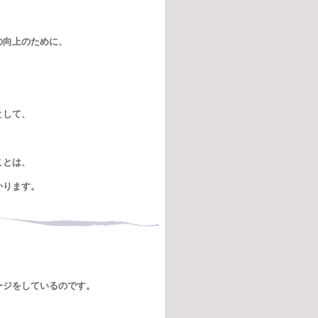
の向上のために、
として、
。
ことは、
かります。
ージをしているのです。
。