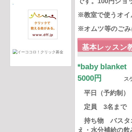
で
す。100円シ
※教室で使うオイ
※オムツ等のごみ
基本レッスン
*baby bl
5000円
ス
平日（予約制） 1
定員 3名まで
持ち物 バスタ
え・水分補給の