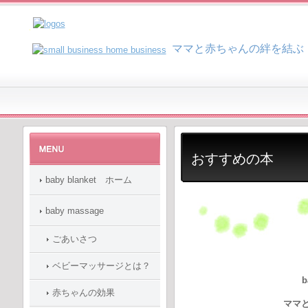
マ
マと赤ちゃんの絆を結ぶ
おすすめの本
baby blanket ホーム
baby massage
ごあいさつ
ベビーマッサージとは？
b
赤ちゃんの効果
ママと