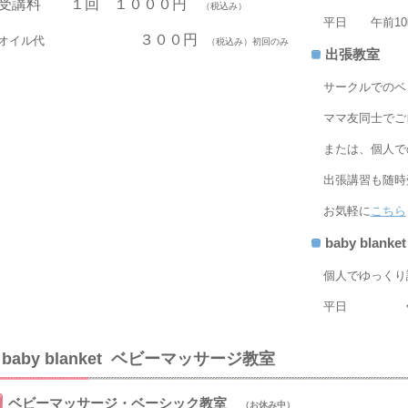
受講料 １回 １０００円
（税込み）
平日 午前10時
３００円
オイル代
（税込み）初回のみ
出張教室
サークルでのベ
ママ友同士でご
または、個人で
出張講習も随時
お気軽に
こちら
baby bla
個人でゆっくり
平日 午
baby blanket ベビーマッサージ教室
ベビーマッサージ・ベーシック教室
（お休み中）