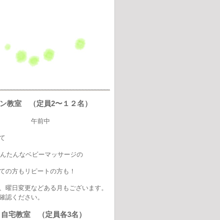
ン教室 （定員2〜１２名）
曜日 午前中
て
かんたんなベビーマッサージの
ての方もリピートの方も！
、曜日変更などある月もございます。
確認ください。
nket 自宅教室 （定員各3名）