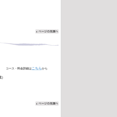
ン*
こちら
コース・料金詳細は
から
蔵）